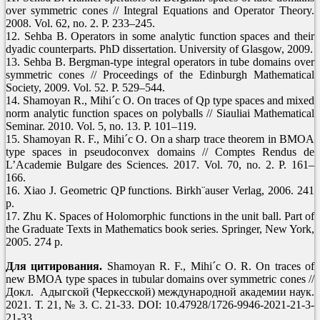
over symmetric cones // Integral Equations and Operator Theory.
2008. Vol. 62, no. 2. P. 233–245.
12. Sehba B. Operators in some analytic function spaces and their
dyadic counterparts. PhD dissertation. University of Glasgow, 2009.
13. Sehba B. Bergman-type integral operators in tube domains over
symmetric cones // Proceedings of the Edinburgh Mathematical
Society, 2009. Vol. 52. P. 529–544.
14. Shamoyan R., Mihi´c O. On traces of Qp type spaces and mixed
norm analytic function spaces on polyballs // Siauliai Mathematical
Seminar. 2010. Vol. 5, no. 13. P. 101–119.
15. Shamoyan R. F., Mihi´c O. On a sharp trace theorem in BMOA
type spaces in pseudoconvex domains // Comptes Rendus de
L’Academie Bulgare des Sciences. 2017. Vol. 70, no. 2. P. 161–
166.
16. Xiao J. Geometric QP functions. Birkh¨auser Verlag, 2006. 241
p.
17. Zhu K. Spaces of Holomorphic functions in the unit ball. Part of
the Graduate Texts in Mathematics book series. Springer, New York,
2005. 274 p.
Для цитирования.
Shamoyan R. F., Mihi´c O. R. On traces of
new BMOA type spaces in tubular domains over symmetric cones //
Докл. Адыгской (Черкесской) международной академии наук.
2021. Т. 21, № 3. C. 21-33. DOI: 10.47928/1726-9946-2021-21-3-
21-33