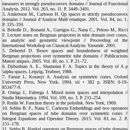
measures in strongly pseudoconvex domains // Journal of Functional
Analysis. 2012. Vol. 263, no. 11. P. 3449–3491.
3. Andersson M., Carlsson H. Qp spaces in strictly pseudoconvex
domains // Journal d’Analyse Math`ematique. 2001. Vol. 84, no. 1.
P. 335–359.
4. Bekolle D., Bonami A., Garrigos G., Nana C., Peloso M., Ricci
F. Lecture notes on Bergman projectors in tube domain over cones,
an analytic and geometric viewpoint // Proceeding of the
International Workshop on Classical Analysis. Yaounde. 2001.
5. Debertol D. Besov spaces and boundedness of weighted
Bergman projections over symmetric tube domains // Publicacions
Matem`atiques. 2005. Vol. 49, no. 1. P. 21–72.
6. Djrbashian A. E., Shamoian F. A. Topics in the theory of A p
\alpha spaces. Leipzig, Teubner, 1988.
7. Faraut J., Koranyi A. Analysis on symmetric cones. Oxford
University Press, New York, 1994. xii + 382 p. ISBN: 0-19-
853477-9.
8. Ortega J., Fabrega J. Mixed norm spaces and interpolation //
Studia Matematica. 1994. Vol. 109, no. 3. P. 233–254.
9. Rudin W. Function theory in the polydisk. New York, 1969.
10. Sehba B. F., Nana C. Carleson Embeddings and two operators
on Bergman spaces of tube domains over symmetric cones //
Integral Equations and Operator Theory. 2015. Vol. 83, no. 2. P.
151–178.
11. Sehba B. Hankel operators on Bergman spaces of tube domains