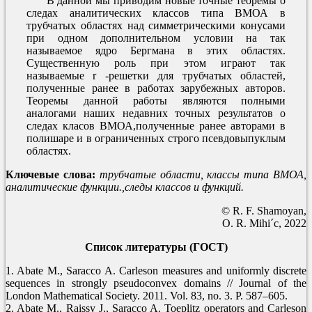
В данной мы приводим новые точные теоремы о
следах аналитических классов типа ВМОА в
трубчатых областях над симметрическими конусами
при одном дополнительном условии на так
называемое ядро Бергмана в этих областях.
Существенную роль при этом играют так
называемые r -решетки для трубчатых областей,
полученные ранее в работах зарубежных авторов.
Теоремы данной работы являются полными
аналогами наших недавних точных результатов о
следах класов ВМОА,полученные ранее авторами в
полишаре и в ограниченных строго псевдовыпуклым
областях.
Ключевые слова:
трубчатые области, классы типа ВМОА,
аналитические функции.,следы классов и функций.
© R. F. Shamoyan,
O. R. Mihi´c, 2022
Список литературы (ГОСТ)
1. Abate M., Saracco A. Carleson measures and uniformly discrete
sequences in strongly pseudoconvex domains // Journal of the
London Mathematical Society. 2011. Vol. 83, no. 3. P. 587–605.
2. Abate M., Raissy J., Saracco A. Toeplitz operators and Carleson