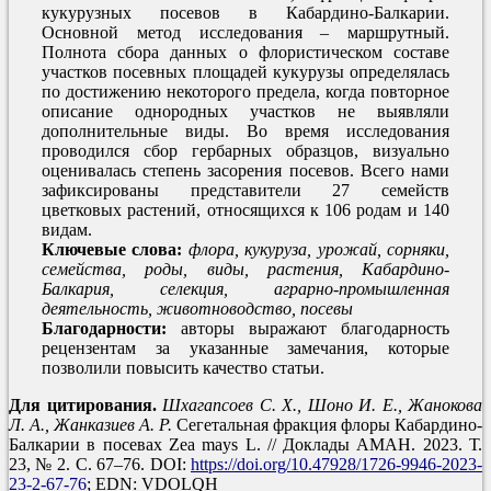
кукурузных посевов в Кабардино-Балкарии.
Основной метод исследования – маршрутный.
Полнота сбора данных о флористическом составе
участков посевных площадей кукурузы определялась
по достижению некоторого предела, когда повторное
описание однородных участков не выявляли
дополнительные виды. Во время исследования
проводился сбор гербарных образцов, визуально
оценивалась степень засорения посевов. Всего нами
зафиксированы представители 27 семейств
цветковых растений, относящихся к 106 родам и 140
видам.
Ключевые слова:
флора, кукуруза, урожай, сорняки,
семейства, роды, виды, растения, Кабардино-
Балкария, селекция, аграрно-промышленная
деятельность, животноводство, посевы
Благодарности:
авторы выражают благодарность
рецензентам за указанные замечания, которые
позволили повысить качество статьи.
Для цитирования.
Шхагапсоев С. Х., Шоно И. Е., Жанокова
Л. А., Жанказиев А. Р.
Сегетальная фракция флоры Кабардино-
Балкарии в посевах Zea mays L. // Доклады АМАН. 2023. Т.
23, № 2. С. 67–76. DOI:
https://doi.org/10.47928/1726-9946-2023-
23-2-67-76
; EDN: VDOLQH