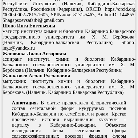
Республики Ингушетия, (Нальчик, Кабардино-Балкарская
Республика, Российская Федерация), ORCID: https://orcid.org
/0000-0002-7815-1605, SPIN-код: 8131-5463, AuthorID: 144855,
Shagapsoevsafarbi@gmail.com
Шоно Инга Евгеньевна
магистр института химии и биологии Кабардино-Балкарского
государственного университета им. X. М. Бербекова,
(Нальчик, Кабардино-Балкарская Республика), Shono-
inga@yandex.ru
Жанокова Лиана Анзоровна
аспирант института химии и биологии Кабардино-
Балкарского государственного университета им. X. М.
Бербекова (Нальчик, Кабардино-Балкарская Республика)
Жанказиев Аслан Русланович
выпускник института химии и биологии Кабардино-
Балкарского государственного университета им. X. М.
Бербекова, (Нальчик, Кабардино-Балкарская Республика)
Аннотация.
В статье представлен флористический
состав сегетальной флоры кукурузных посевов
Кабардино-Балкарии по семействам и родам. Кратко
прослежена история выращивания кукурузы –
нартыху в Кабардино-Балкарии. Объектом
исследования была сегетальная (флора
сельскохозяйственных посевов) фракция флоры