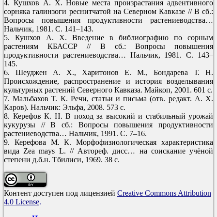
4. Кушхов А. Х. Новые места произрастания адвентивного
сорняка галинзоги реснитчатой на Северном Кавказе // В сб.:
Вопросы повышения продуктивности растениеводства…
Нальчик, 1981. С. 141–143.
5. Кушхов А. Х. Введение в библиографию по сорным
растениям КБАССР // В сб.: Вопросы повышения
продуктивности растениеводства… Нальчик, 1981. С. 143–
145.
6. Шеуджен А. Х., Харитонов Е. М., Бондарева Т. Н.
Происхождение, распространение и история возделывания
культурных растений Северного Кавказа. Майкоп, 2001. 601 с.
7. Мальбахов Т. К. Речи, статьи и письма (отв. редакт. А. Х.
Каров). Нальчик: Эльфа, 2008. 573 с.
8. Керефов К. Н. В поход за высокий и стабильный урожай
кукурузы // В сб.: Вопросы повышения продуктивности
растениеводства… Нальчик, 1991. С. 7–16.
9. Керефова М. К. Морфофизиологическая характеристика
вида Zea mays L. // Автореф. дисс… на соискание учёной
степени д.б.н. Тбилиси, 1969. 38 с.
Контент доступен под лицензией
Creative Commons Attribution
4.0 License
.