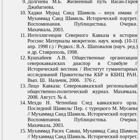
Долгиева М.Б. Жизненный путь Васан-Гирея
Джабагиева.
Хаджи Мурад Саид Шамиль – внук имама //
Мухаммад Саид Шамиль. Исторический портрет.
Воспоминания. Публицистика. Очерки.
Махачкала, 2003.
Интеллигенция Северного Кавказа в истории
России: Материалы межрегион. науч. конф. (10-11
апр. 1998 г.) / Редкол.: В.А. Шаповалов (науч. ред.)
и др. Ставрополь, 1998.
Кушхабиев А.В. Общественные организации
северокавказских диаспор в Стамбуле //
Исторический вестник / Институт гуманитарных
исследований Правительства КБР и КБНЦ РАН.
Вып. Ш. Нальчик, 2006. 376 с.
Лицо Кавказа: Северокавказский региональный
общественно-политический журнал. Махачкала.
2008. Август. № 4.
Мexдu H. Четинбаш След кавказского орла.
Последний Шамиль/ Пер. с турецкого М. Мусаева
// Мухаммад Саид Шамиль. Исторический портрет.
Воспоминания. Публицистика. Очерки.
Махачкала, 2003.
Мухаммад Расих Саваш, Мухаммад Саид Шамиль
// Мухаммад Саид Шамиль. Исторический портрет.