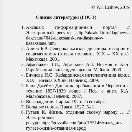
© V.F. Ershov, 2019
Список литературы (ГОСТ)
Аксакал: Информационный портал //
Электронный ресурс: http://aksakal.info/dag/news-
dagestan/7642-dagestanskaya-diaspora-v-
kazaxstane.html
Алиев Б.Р. Северокавказская диаспора: история и
современность (вторая половина XIX – ХХ вв.).
Махачкала, 2001.
Афасижева Т.И., Афасижев А.Т. Ногмов и Хан-
Гирей: социальные идеи адыгов. Майкоп, 2000.
Бичнева И.С. Кабардинская интеллигенция конца
XIX – начала XX вв. Нальчик, 2009.
Бэлл Джеймс Дневник пребывания в Черкесии в
течение 1837-1839 годов / Пер. с англ. К.А.
Мальбахова. Нальчик, 2007.
Возрождение. Париж. 1925. 2 сентября.
Вольные горцы. Прага. 1927. № 1.
Гугаев К. Жизнь, отданная своему народу … //
Электронный
ресурс:https://govzalla.com/post/155146/салаудин-
гугаев-жизнь-отданная-народ