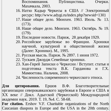
Воспоминания. Публицистика. Очерки.
Махачкала, 2003.
Натхо Кадыр Черкесы в США // Электронный
ресурс: http://www.adygi.ru/index.php?newsid=130}
Наше общее дело. Мюнхен. 1963. Июль. № 13.
(173).
Наше общее дело. Мюнхен. 1963. Октябрь. № 19.
(179).
Последние новости. Париж, 28 декабря 1929.
Российское зарубежье во Франции. Хроники
научной, культурной и общественной жизни
(Далее: Хроники). М., 1995.
Русская мысль. Париж. № 2897. 1 июня 1972.
Тускаев Джордж Семейные хроники.
Хан-Гирей Записки о Черкесии / Вступит. статья и
подготовка текста В.К. Гарданова и Г.Х.
Мамюетова. Нальчик, 2008.
Численность современного черкесского этноса.
Для цитирования.
Ершов В.Ф. Благотворительные
организации северокавказского зарубежья в Европе и США в
ХХ веке // Докл. Адыгской (Черкесской) Международной
академии наук. 2019. Т. 19, №4. C. 58-68.
For citation.
Ershov V.F. Charitable organizations of the North
Caucasian diaspora in Europe and the USA in the 20th century.