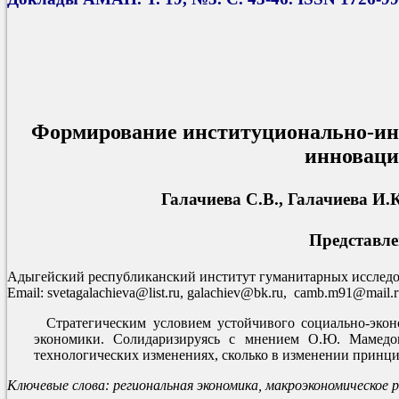
Формирование институционально-инф
инноваци
Галачиева С.В., Галачиева И.К
Представл
Адыгейский республиканский институт гуманитарных исследо
Email: svetagalachieva@list.ru, galachiev@bk.ru, camb.m91@mail.r
Стратегическим условием устойчивого социально-эконо
экономики. Солидаризируясь с мнением О.Ю. Мамедов
технологических изменениях, сколько в изменении принци
Ключевые слова: региональная экономика, макроэкономическое