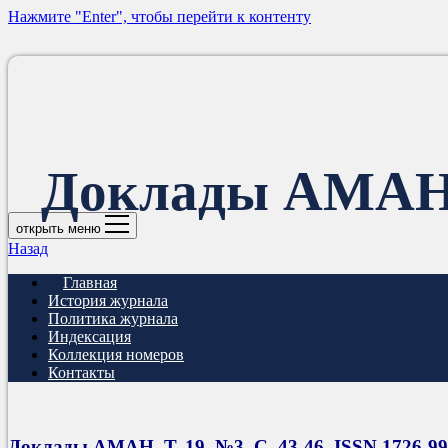
Нажмите "Enter", чтобы перейти к контенту
Доклады АМА
открыть меню
Назад
Главная
История журнала
Политика журнала
Индексация
Коллекция номеров
Контакты
Доклады АМАН. Т. 19, №3. С. 43-46. ISSN 1726-9