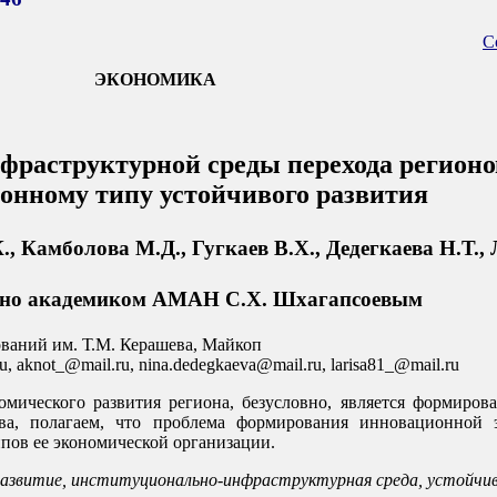
С
ЭКОНОМИКА
раструктурной среды перехода регионов
онному типу устойчивого развития
., Камболова М.Д., Гугкаев В.Х., Дедегкаева Н.Т., 
ено академиком АМАН С.Х. Шхагапсоевым
ваний им. Т.М. Керашева, Майкоп
u, aknot_@mail.ru, nina.dedegkaeva@mail.ru, larisa81_@mail.ru
мического развития региона, безусловно, является формиро
а, полагаем, что проблема формирования инновационной 
пов ее экономической организации.
 развитие, институционально-инфраструктурная среда, устойчив