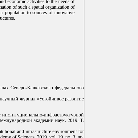
 and economic activities to the needs of
ation of such a spatial organization of
ir population to sources of innovative
uctures.
алах Северо-Кавказского федерального
 научный журнал «Устойчивое развитие
ние институционально-инфраструктурной
еждународной академии наук. 2019. Т.
tional and infrastructure environment for
demy of Sciences. 2019, vol. 19, no. 3, pp.