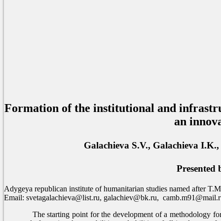
© С.В. Гала
И.К. Галач
М.Д. Камб
В.Х. Гуг
Н.Т. Дедег
Л.А. Легкая
Formation of the institutional and infrast
an innova
Galachieva S.V., Galachieva I.K
Presented
Adygeya republican institute of humanitarian studies named after T.
Email: svetagalachieva@list.ru, galachiev@bk.ru, camb.m91@mail.r
The starting point for the development of a methodology for th