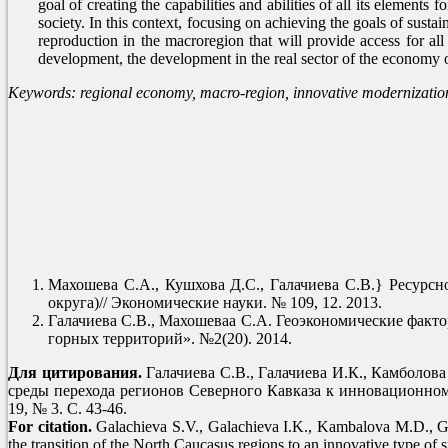
goal of creating the capabilities and abilities of all its element
society. In this context, focusing on achieving the goals of sust
reproduction in the macroregion that will provide access for all
development, the development in the real sector of the economy o
Keywords: regional economy, macro-region, innovative modernization, 
© S.V. Gala
I.K. Galac
M.D. Kamb
V.Kh. Gug
N.T. Dedeg
L.A. Legkay
Махошева С.А., Кушхова Д.С., Галачиева С.В.} Ресурсн
округа)// Экономические науки. № 109, 12. 2013.
Галачиева С.В., Махошеваа С.А. Геоэкономические факт
горных территорий». №2(20). 2014.
Для цитирования.
Галачиева С.В., Галачиева И.К., Камболов
среды перехода регионов Северного Кавказа к инновационному
19, № 3. C. 43-46.
For citation.
Galachieva S.V., Galachieva I.K., Kambalova M.D., Gu
the transition of the North Caucasus regions to an innovative type of