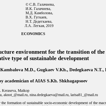
чиева,
иева,
олова,
каев,
каева,
, 2019
ECONOMICS
ructure environment for the transition of th
tive type of sustainable development
., Kambalova M.D., Gugkaev V.Kh., Dedegkaeva N.T.,
 by academician of AIAS S.Kh. Shkhagapsoev
M. Keraseva, Maikop
u, aknot_@mail.ru, nina.dedegkaeva@mail.ru, larisa81_@mail.ru
e formation of sustainable socio-economic development of the macrore