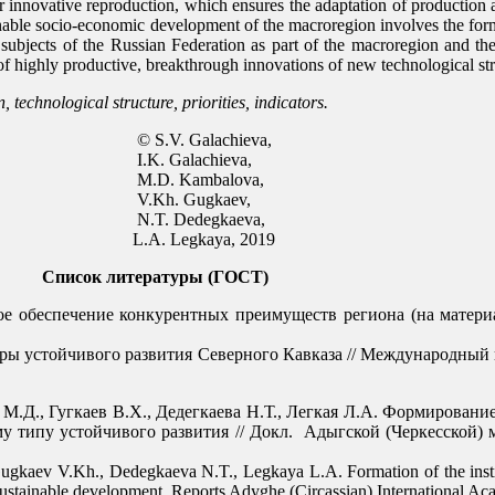
s for innovative reproduction, which ensures the adaptation of production
ainable socio-economic development of the macroregion involves the form
 subjects of the Russian Federation as part of the macroregion and the
f highly productive, breakthrough innovations of new technological str
technological structure, priorities, indicators.
chieva,
hieva,
alova,
kaev,
kaeva,
a, 2019
Список литературы (ГОСТ)
ое обеспечение конкурентных преимуществ региона (на матери
оры устойчивого развития Северного Кавказа // Международный
а М.Д., Гугкаев В.Х., Дедегкаева Н.Т., Легкая Л.А. Формирова
 типу устойчивого развития // Докл. Адыгской (Черкесской) м
gkaev V.Kh., Dedegkaeva N.T., Legkaya L.A. Formation of the institu
 sustainable development. Reports Adyghe (Circassian) International Aca