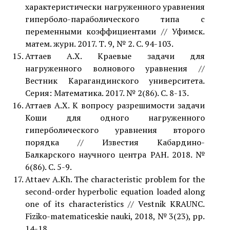
характеристически нагруженного уравнения
гиперболо-параболического типа с
переменными коэффициентами // Уфимск.
матем. журн. 2017. Т. 9, № 2. С. 94-103.
Аттаев А.Х. Краевые задачи для
нагруженного волнового уравнения //
Вестник Карагандинского университета.
Серия: Математика. 2017. № 2(86). С. 8-13.
Аттаев А.Х. К вопросу разрешимости задачи
Коши для одного нагруженного
гиперболического уравнения второго
порядка // Известия Кабардино-
Балкарского научного центра РАН. 2018. №
6(86). С. 5-9.
Attaev A.Kh. The characteristic problem for the
second-order hyperbolic equation loaded along
one of its characteristics // Vestnik KRAUNC.
Fiziko-matematiсeskie nauki, 2018, № 3(23), pp.
14-18.