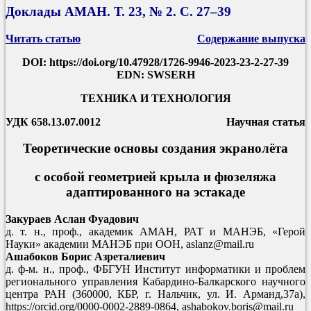
Доклады АМАН. Т. 23, № 2. С. 27–39
Читать статью
Содержание выпуска
DOI: https://doi.org/10.47928/1726-9946-2023-23-2-27-39
EDN: SWSERH
ТЕХНИКА И ТЕХНОЛОГИЯ
УДК 658.13.07.0012
Научная статья
Теоретические основы создания экранолёта
с особой геометрией крыла и фюзеляжа
адаптированного на эстакаде
Закураев Аслан Фуадович
д. т. н., проф., академик АМАН, РАТ и МАНЭБ, «Герой
Науки» академии МАНЭБ при ООН, aslanz@mail.ru
Ашабоков Борис Азреталиевич
д. ф-м. н., проф., ФБГУН Институт информатики и проблем
регионального управления Кабардино-Балкарского научного
центра РАН (360000, КБР, г. Нальчик, ул. И. Арманд,37а),
https://orcid.org/0000-0002-2889-0864, ashabokov.boris@mail.ru