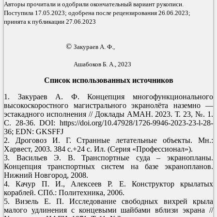
Авторы прочитали и одобрили окончательный вариант рукописи.
Поступила 17.05.2023; одобрена после рецензирования 26.06.2023;
принята к публикации 27.06.2023
©
Закураев А. Ф.,
Ашабоков Б. А., 2023
Список использованных источников
1. Закураев А. Ф. Концепция многофункционального
высокоскоростного магистрального экранолёта наземно —
эстакадного исполнения // Доклады АМАН. 2023. Т. 23, №. 1.
С. 28-36. DOI: https://doi.org/10.47928/1726-9946-2023-23-l-28-
36; EDN: GKSFFJ
2. Дроговоз И. Г. Странные летательные объекты. Мн.:
Харвест, 2003. 384 с.+24 с. Ил. (Серия «Профессионал»).
3. Васильев Э. В. Транспортные суда – экранопланы.
Концепция транспортных систем на базе экранопланов.
Нижний Новгород, 2008.
4. Качур П. И., Алексеев Р. Е. Конструктор крылатых
кораблей. СПб.: Политехника, 2006.
5. Визель Е. П. Исследование свободных вихрей крыла
малого удлинения с концевыми шайбами вблизи экрана //