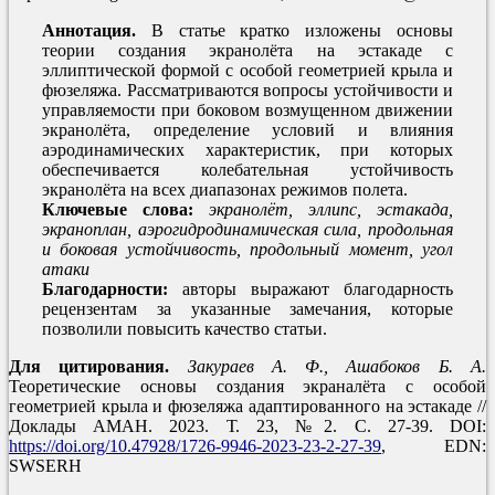
Аннотация.
В статье кратко изложены основы
теории создания экранолёта на эстакаде с
эллиптической формой с особой геометрией крыла и
фюзеляжа. Рассматриваются вопросы устойчивости и
управляемости при боковом возмущенном движении
экранолёта, определение условий и влияния
аэродинамических характеристик, при которых
обеспечивается колебательная устойчивость
экранолёта на всех диапазонах режимов полета.
Ключевые слова:
экранолёт, эллипс, эстакада,
экраноплан, аэрогидродинамическая сила, продольная
и боковая устойчивость, продольный момент, угол
атаки
Благодарности:
авторы выражают благодарность
рецензентам за указанные замечания, которые
позволили повысить качество статьи.
Для цитирования.
Закураев А. Ф.,
Ашабоков Б. А.
Теоретические основы создания экраналёта с особой
геометрией крыла и фюзеляжа адаптированного на эстакаде //
Доклады АМАН. 2023. Т. 23, №2. С. 27-39. DOI:
https://doi.org/10.47928/1726-9946-2023-23-2-27-39
, EDN:
SWSERH