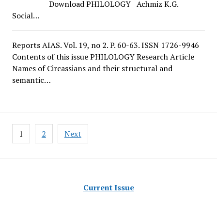
Download PHILOLOGY Achmiz K.G.
Social…
Reports AIAS. Vol. 19, no 2. P. 60-63. ISSN 1726-9946
Contents of this issue PHILOLOGY Research Article
Names of Circassians and their structural and
semantic…
Posts
1
2
Next
navigation
Current Issue